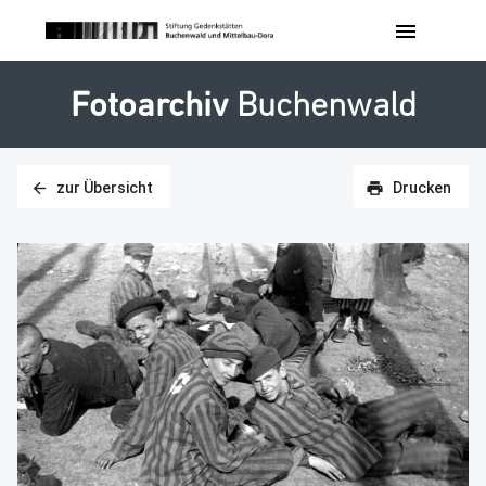
menu
Fotoarchiv
Buchenwald
zur Übersicht
Drucken
arrow_back
print