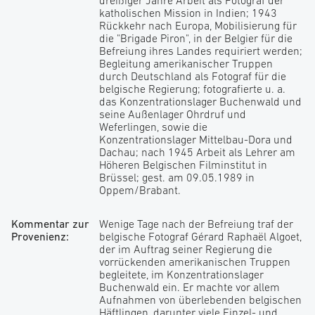
dreißiger Jahre Arbeit als Fotograf der
katholischen Mission in Indien; 1943
Rückkehr nach Europa, Mobilisierung für
die "Brigade Piron", in der Belgier für die
Befreiung ihres Landes requiriert werden;
Begleitung amerikanischer Truppen
durch Deutschland als Fotograf für die
belgische Regierung; fotografierte u. a.
das Konzentrationslager Buchenwald und
seine Außenlager Ohrdruf und
Weferlingen, sowie die
Konzentrationslager Mittelbau-Dora und
Dachau; nach 1945 Arbeit als Lehrer am
Höheren Belgischen Filminstitut in
Brüssel; gest. am 09.05.1989 in
Oppem/Brabant.
Kommentar zur
Wenige Tage nach der Befreiung traf der
Provenienz:
belgische Fotograf Gérard Raphaël Algoet,
der im Auftrag seiner Regierung die
vorrückenden amerikanischen Truppen
begleitete, im Konzentrationslager
Buchenwald ein. Er machte vor allem
Aufnahmen von überlebenden belgischen
Häftlingen, darunter viele Einzel- und