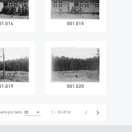
01.014
001.015
01.019
001.020
1 – 20 of 52
ente pro Seite
20