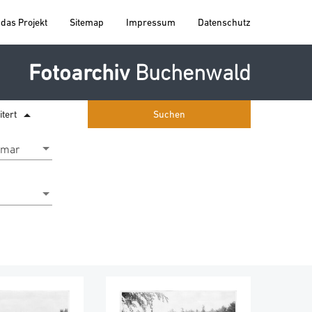
das Projekt
Sitemap
Impressum
Datenschutz
Fotoarchiv
Buchenwald
arrow_drop_up
itert
Suchen
eimar