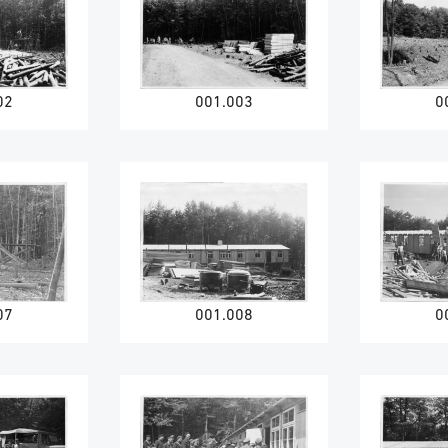
02
001.003
0
07
001.008
0