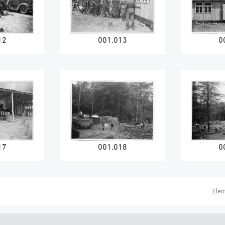
12
001.013
0
17
001.018
0
Elem